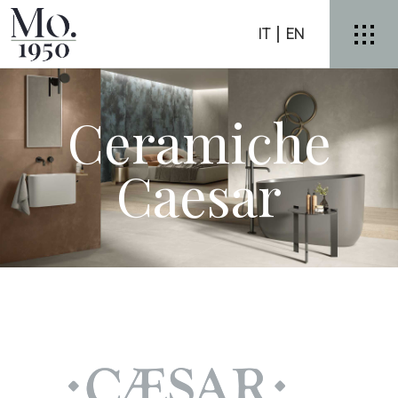
IT
EN
Ceramiche
Caesar