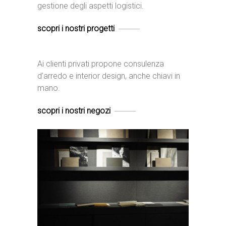
gestione degli aspetti logistici.
scopri i nostri progetti
Ai clienti privati propone consulenza
d’arredo e interior design, anche chiavi in
mano.
scopri i nostri negozi